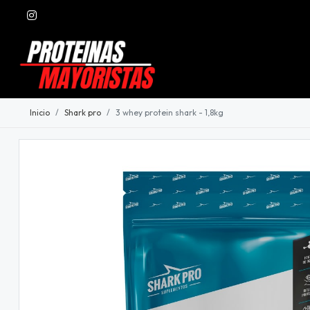
Inicio
Shark pro
3 whey protein shark - 1,8kg