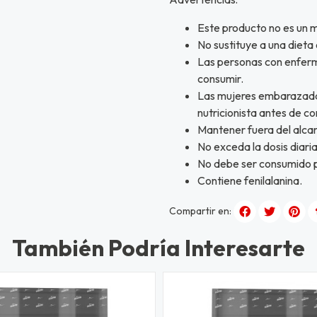
Este producto no es un
No sustituye a una dieta 
Las personas con enferm
consumir.
Las mujeres embarazadas
nutricionista antes de co
Mantener fuera del alcan
No exceda la dosis diar
No debe ser consumido po
Contiene fenilalanina.
Compartir en:
También Podría Interesarte