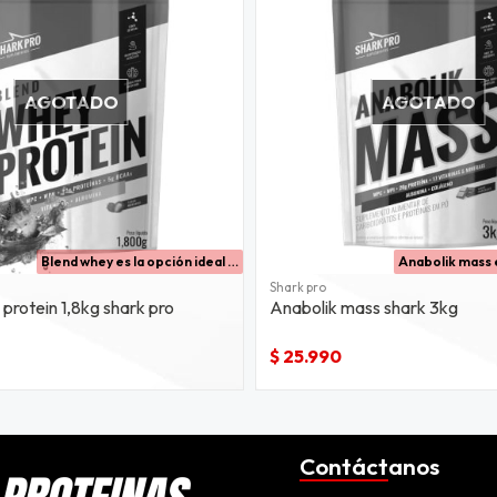
AGOTADO
AGOTADO
Blend whey es la opción ideal para deportistas que buscan una nutrición de alta calidad y sabores irresistibles. con una combinación de 22 g de proteína, 5 g de bcaa y vitaminas esenciales,
Shark pro
protein 1,8kg shark pro
Anabolik mass shark 3kg
$ 25.990
Contáctanos