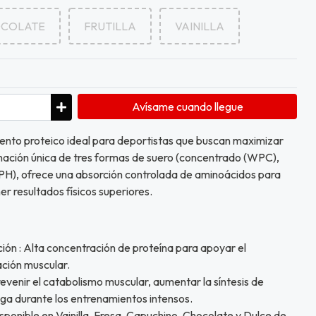
COLATE
FRUTILLA
VAINILLA
Avísame cuando llegue
nto proteico ideal para deportistas que buscan maximizar
nación única de tres formas de suero (concentrado (WPC),
WPH), ofrece una absorción controlada de aminoácidos para
er resultados físicos superiores.
ción : Alta concentración de proteína para apoyar el
ación muscular.
venir el catabolismo muscular, aumentar la síntesis de
tiga durante los entrenamientos intensos.
sponible en Vainilla, Fresa, Capuchino, Chocolate y Dulce de