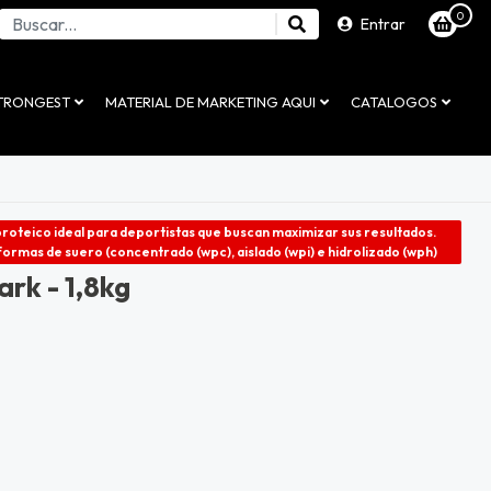
0
Entrar
STRONGEST
MATERIAL DE MARKETING AQUI
CATALOGOS
roteico ideal para deportistas que buscan maximizar sus resultados.
formas de suero (concentrado (wpc), aislado (wpi) e hidrolizado (wph)
ark - 1,8kg