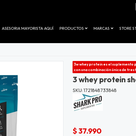
ASESORIA MAYORISTA AQUÍ
PRODUCTOS
MARCAS
STORE 
3w whey protein es el suplemento p
con una combinación única de tres 
3 whey protein sh
SKU: 1721848733848
$ 37.990