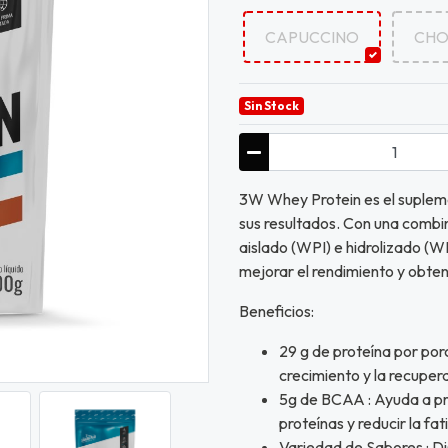
CAPUCCINO
CHO
Sin Stock
3W Whey Protein es el supleme
sus resultados. Con una combi
aislado (WPI) e hidrolizado (
mejorar el rendimiento y obten
Beneficios:
29 g de proteína por por
crecimiento y la recuper
5g de BCAA : Ayuda a pre
proteínas y reducir la fa
Variedad de Sabores : Di