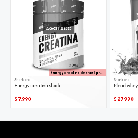
AGOTADO
Energy creatine de sharkpro es tu aliado ideal para maximizar tu rendimiento deportivo y alcanzar nuevas alturas en el entrenamiento. este monohidrato de creatina en polvo está diseñado para quienes buscan resultados efectivos y una experiencia sabro
Shark pro
Shark pro
Energy creatina shark
Blend whey 
$ 7.990
$ 27.990