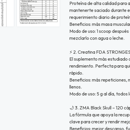
Proteína de alta calidad para 
mantenerte saciado durante el 
requerimiento diario de proteí
Beneficios: más masa muscular
Modo de uso: 1 scoop después 
mezclarlo con agua o leche.
⚡ 2. Creatina FDA STRONGE
El suplemento más estudiado d
rendimiento. Perfecta para qu
rápido.
Beneficios: más repeticiones,
llenos.
Modo de uso: 5 g al día, todos l
🌙 3. ZMA Black Skull – 120 cá
La fórmula que apoya la recupe
clave para crecer y rendir mejo
Beneficios: mejor descanso, f