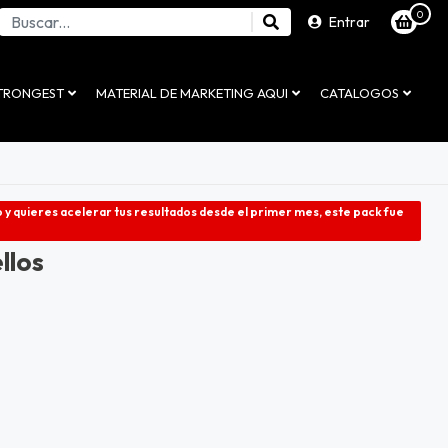
0
Entrar
STRONGEST
MATERIAL DE MARKETING AQUI
CATALOGOS
 y quieres acelerar tus resultados desde el primer mes, este pack fue
llos