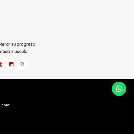
elerar su progreso
 masa muscular
l.com