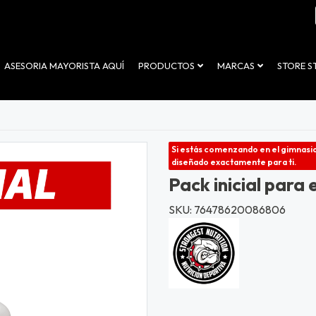
ASESORIA MAYORISTA AQUÍ
PRODUCTOS
MARCAS
STORE 
Si estás comenzando en el gimnasio
diseñado exactamente para ti.
Pack inicial para e
SKU: 76478620086806