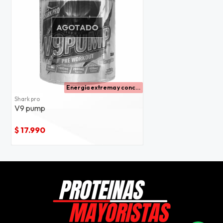
AGOTADO
Energía extrema y concentración absoluta para entrenamientos intensos.
Shark pro
V9 pump
$ 17.990