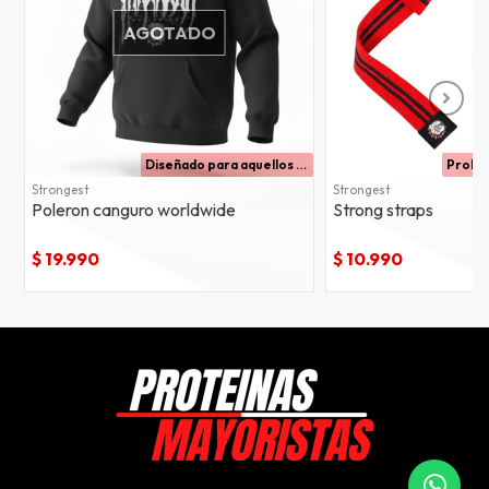
AGOTADO
Diseñado para aquellos que buscan máxima comodidad
Strongest
Strongest
Poleron canguro worldwide
Strong straps
$ 19.990
$ 10.990