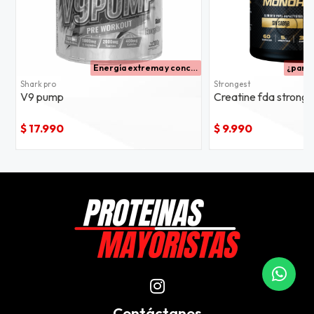
Energía extrema y concentración absoluta para entrenamientos intensos.
Shark pro
Strongest
V9 pump
Creatine fda stronge
$ 17.990
$ 9.990
Contáctanos