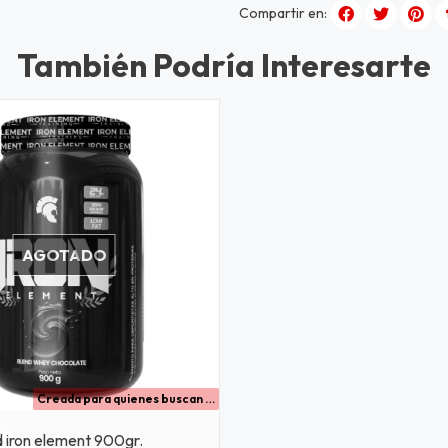
Compartir en:
También Podría Interesarte
AGOTADO
Creada para quienes buscan una proteína deliciosa, práctica y efectiva - fórmula zero azúcar permite disfrutar un excelente sabor sin azúcares añadidos
 iron element 900gr.