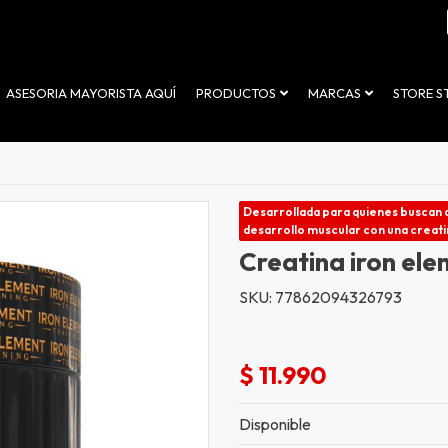
ASESORIA MAYORISTA AQUÍ
PRODUCTOS
MARCAS
STORE 
Desarrollada para quienes buscan a
desarrollo muscular con una creatin
Creatina iron ele
SKU: 77862094326793
$ 11.990
Disponible