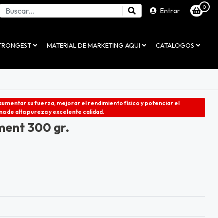
0
Entrar
STRONGEST
MATERIAL DE MARKETING AQUI
CATALOGOS
umentar su fuerza, mejorar el rendimiento físico y potenciar el
a de alta pureza y excelente calidad.
ment 300 gr.