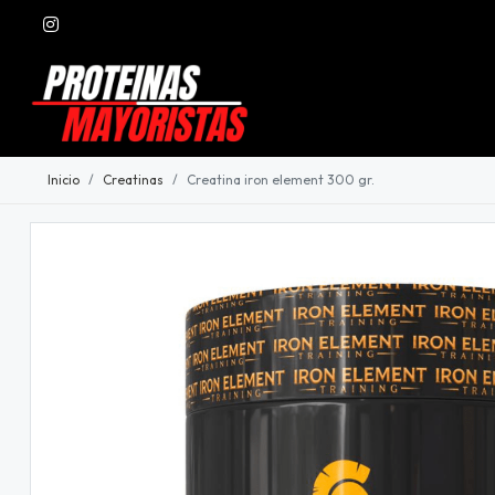
Inicio
Creatinas
Creatina iron element 300 gr.