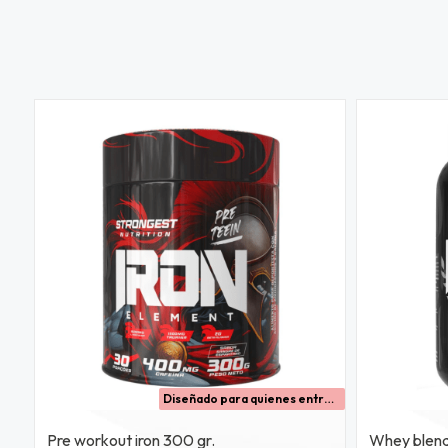
Diseñado para quienes entrenan al máximo y buscan más energía, enfoque y rendimiento en cada sesión.
Pre workout iron 300 gr.
Whey blend