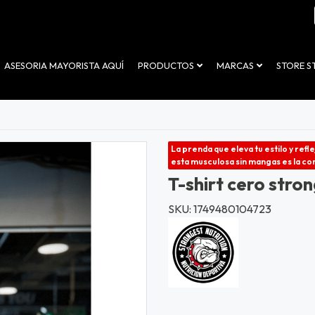
ASESORIA MAYORISTA AQUÍ
PRODUCTOS
MARCAS
STORE 
La prenda que eleva tu estilo y refl
esta musculosa sin mangas es la co
T-shirt cero stro
SKU: 1749480104723