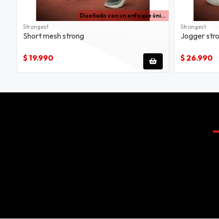
Diseñado con un enfoque único al mejor estilo strongest, este short es la elección perfecta para quienes buscan destacar en cada movimiento. el dtf texturizado en negro y plata no solo aporta un toque de sofisticación, sin
Strongest
Strongest
Short mesh strong
Jogger str
$ 19.990
$ 26.990