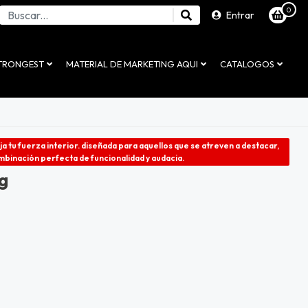
0
Entrar
STRONGEST
MATERIAL DE MARKETING AQUI
CATALOGOS
eja tu fuerza interior. diseñada para aquellos que se atreven a destacar,
mbinación perfecta de funcionalidad y audacia.
ng