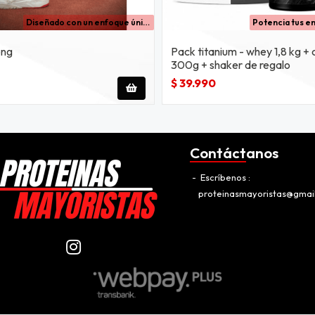
Diseñado con un enfoque único al mejor estilo strongest, este jogger es la fusión perfecta de funcionalidad y diseño audaz.
ong
Pack titanium - whey 1,8 kg + 
300g + shaker de regalo
$ 39.990
Contáctanos
Escríbenos
proteinasmayoristas@gmai